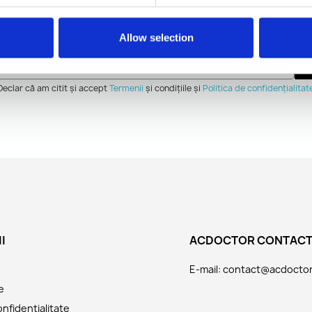
Buletin
Allow selection
rugăm să introduceți adresa de e-mail pentru a vă abona la
A
Declar că am citit și accept
Termenii
și condițiile și
Politica de confidențialitat
I
ACDOCTOR CONTAC
E-mail: contact@acdocto
e
onfidențialitate