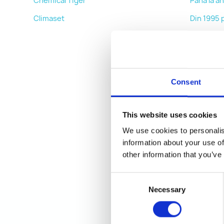
Chemical Tiger
Până la an
Climaset
Din 1995 
Începând 
Produse
Îngrijire 
Consent
Produse p
Soluții d
This website uses cookies
condițion
We use cookies to personalis
Gaz refri
information about your use of
Kit de re
other information that you’ve
condițion
Consent
Necessary
Selection