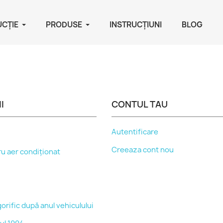
UCȚIE
PRODUSE
INSTRUCŢIUNI
BLOG
I
CONTUL TAU
Autentificare
Creeaza cont nou
u aer condiționat
orific după anul vehiculului