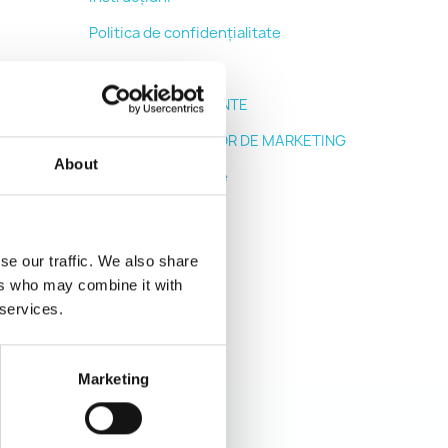
Politica de confidențialitate
extra
ÎNTREBĂRI FRECVENTE
LISTA PARTENERILOR DE MARKETING
About
Magazinele noastre
Contacteaza-ne
Harta site-ului
se our traffic. We also share
ers who may combine it with
 services.
Marketing