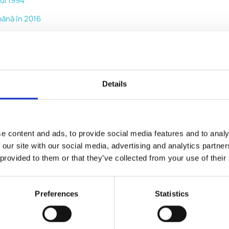
ul 1994
până în 2016
cu anul 2017
auto de iarnă
Details
entru îngrijirea auto
e etanșare pentru aer
at auto
e content and ads, to provide social media features and to analy
gerant
 our site with our social media, advertising and analytics partn
încărcare pentru aer
 provided to them or that they’ve collected from your use of their
at
Preferences
Statistics