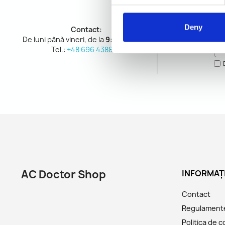
Deny
Vă 
Contact:
De luni până vineri, de la
9:00 – 14:00
Tel.:
+48 696 438898
AC Doctor Shop
INFORMAȚI
Contact
Regulament
Politica de c