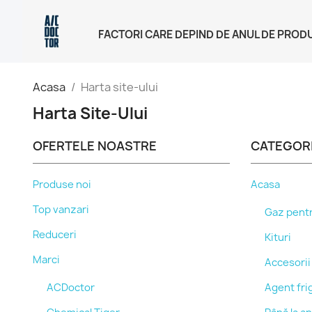
FACTORI CARE DEPIND DE ANUL DE PROD
Acasa
Harta site-ului
Harta Site-Ului
OFERTELE NOASTRE
CATEGORI
Produse noi
Acasa
Top vanzari
Gaz pentr
Reduceri
Kituri
Marci
Accesorii
ACDoctor
Agent frig