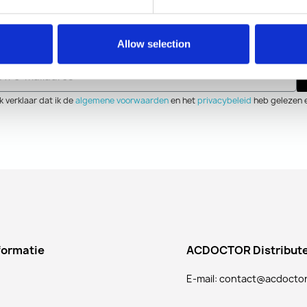
Bulletin
Allow selection
Vul uw e-mailadres in om u te abonneren op de nieuwsb
Ik verklaar dat ik de
algemene voorwaarden
en het
privacybeleid
heb gelezen 
formatie
ACDOCTOR Distribut
E-mail: contact@acdocto