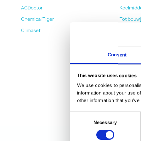
ACDoctor
Koelmidde
Chemical Tiger
Tot bouwj
Climaset
Van 1995 
Vanaf bou
Producte
Consent
Auto win
This website uses cookies
Autoverz
We use cookies to personalis
Afdichtmi
information about your use of
Koelgas
other information that you’ve
Airco nav
Consent
Necessary
Selection