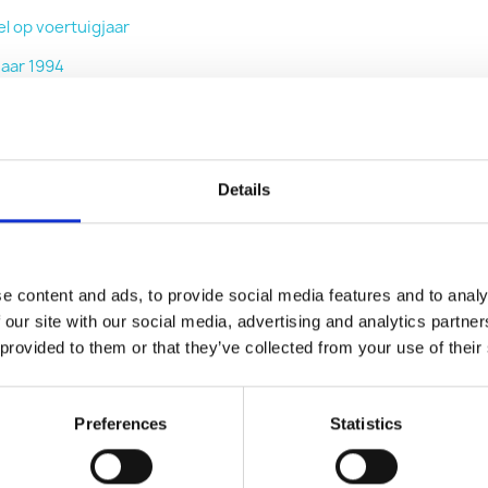
l op voertuigjaar
aar 1994
tot 2016
wjaar 2017
n
Details
terverzorging
orgingsmiddelen
e content and ads, to provide social media features and to analy
ddelen voor auto-airco’s
 our site with our social media, advertising and analytics partn
 provided to them or that they’ve collected from your use of their
ulset
Preferences
Statistics