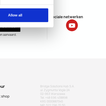
Allow all
Sociale netwerken
rief.
Abonneer
en aanvaard.
eur
Bridge Solutions Hub S.A.
ul. Zygmunta Vogla 2A
02-963 Warszawa
r.shop
Tel. +48 696 438898
KRS 0000887045
NIP: 522 296 70 30