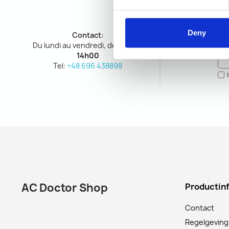
Deny
Contact:
Du lundi au vendredi, de
9h00 à
14h00
Tel:
+48 696 438898
AC Doctor Shop
Productin
Contact
Regelgeving