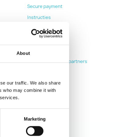
Secure payment
Instructies
Privacybeleid
extra
FAQ
About
Lijst met marketingpartners
Onze winkels
se our traffic. We also share
Contacteer ons
ers who may combine it with
Sitemap
 services.
Marketing