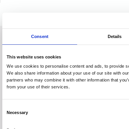
AC Doctor Shop
Consent
Details
INFORMAZIONI
This website uses cookies
Contatti
Informativa sulla privacy
We use cookies to personalise content and ads, to provide soc
Regolamenti
Risoluzione del contratto
We also share information about your use of our site with our
partners who may combine it with other information that you’v
ACDOCTOR CONTATTI
from your use of their services.
E-mail:
contact@acdoctor.shop
Consent
Necessary
Bridge Solutions Hub S.A.
Selection
ul. Zygmunta Vogla 2A
02-963 Warszawa
Tel. +48 696 438898