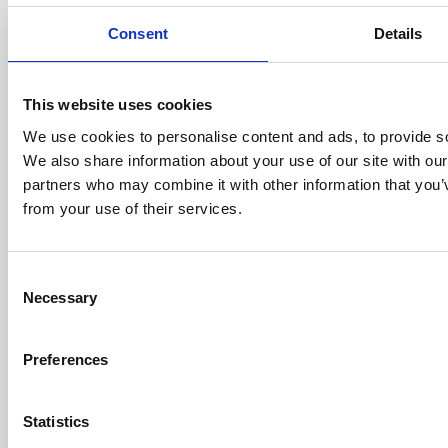
AC Doctor Shop
Consent
Details
INFORMAZIONI
This website uses cookies
Contatti
Informativa sulla privacy
Regolamenti
Risoluzione del contratto
We use cookies to personalise content and ads, to provide soc
We also share information about your use of our site with our
ACDOCTOR CONTATTI
partners who may combine it with other information that you’v
from your use of their services.
E-mail:
contact@acdoctor.shop
Consent
Bridge Solutions Hub S.A.
Necessary
Selection
ul. Zygmunta Vogla 2A
02-963 Warszawa
Tel. +48 696 438898
KRS 0000887045
Preferences
NIP: 522 296 70 30
REGON 142524552
Statistics