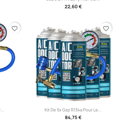
22,60 €
favorite_border
favorite_border
e
Aperçu rapide

...
Kit De 5x Gaz R134a Pour Le...
84,75 €