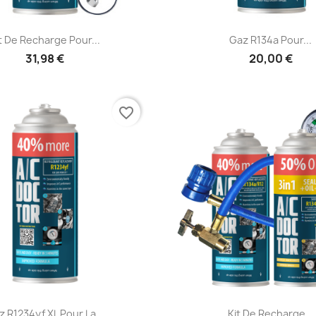
Aperçu rapide
Aperçu rapid


t De Recharge Pour...
Gaz R134a Pour...
31,98 €
20,00 €
favorite_border
Aperçu rapide
Aperçu rapid


z R1234yf XL Pour La...
Kit De Recharge...