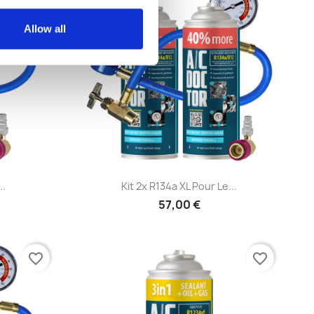
Allow all
e
Aperçu rapide

..
Kit 2x R134a XL Pour Le...
57,00 €
favorite_border
favorite_border