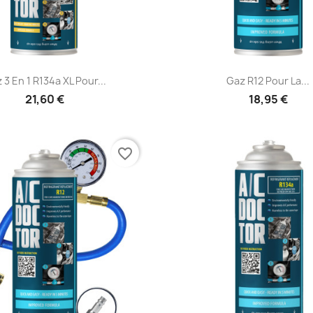
Aperçu rapide
Aperçu rapid


 3 En 1 R134a XL Pour...
Gaz R12 Pour La...
21,60 €
18,95 €
favorite_border