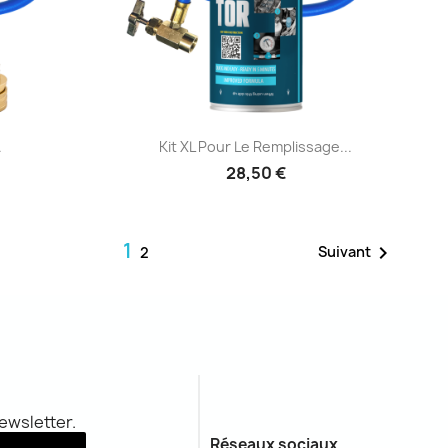
e
Aperçu rapide

.
Kit XL Pour Le Remplissage...
28,50 €
1

Suivant
2
newsletter.
Réseaux sociaux