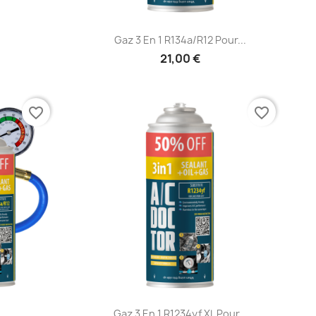
e
Aperçu rapide

Gaz 3 En 1 R134a/R12 Pour...
21,00 €
favorite_border
favorite_border
e
Aperçu rapide

Gaz 3 En 1 R1234yf XL Pour...