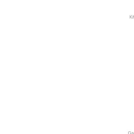
Ki
Ga