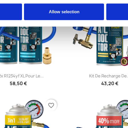
Allow selection
Aperçu rapide
Aperçu rapid


 2x R1234yf XL Pour Le...
Kit De Recharge De.
58,50 €
43,20 €
favorite_border