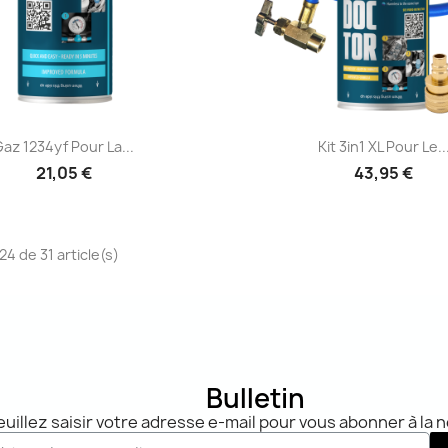
Aperçu rapide
Aperçu rapid


Gaz 1234yf Pour La...
Kit 3in1 XL Pour Le..
21,05 €
43,95 €
24 de 31 article(s)
Bulletin
euillez saisir votre adresse e-mail pour vous abonner à la 