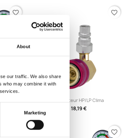
favorite_border
favorite_border
About
se our traffic. We also share
ers who may combine it with
 services.
e
Aperçu rapide

Les...
Adaptateur HP/LP Clima
18,19 €
Marketing
favorite_border
favorite_border