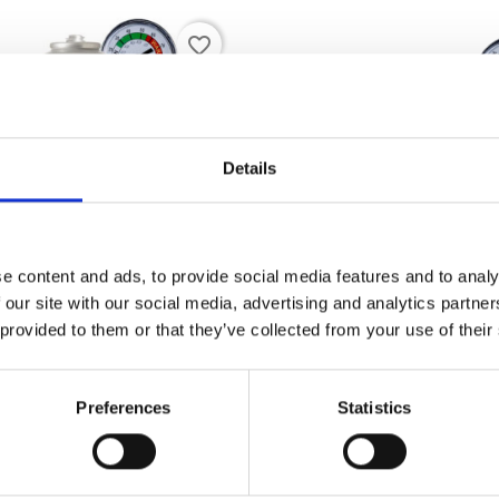
favorite_border
Details
e content and ads, to provide social media features and to analy
 our site with our social media, advertising and analytics partn
 provided to them or that they’ve collected from your use of their
Aperçu rapide
Aperçu rapid


Kit 3in1 XL Pour Le...
Set De 2x R134a XL Pour 
29,70 €
43,50 €
Preferences
Statistics
favorite_border