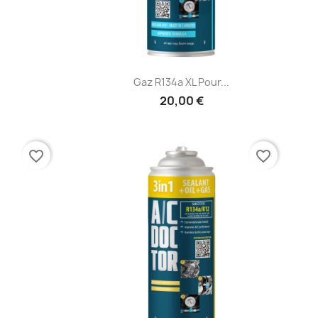
e
Aperçu rapide

Gaz R134a XL Pour...
20,00 €
favorite_border
favorite_border