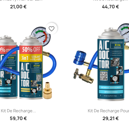
21,00 €
44,70 €
favorite_border
Aperçu rapide
Aperçu rapid


Kit De Recharge...
Kit De Recharge Pour
59,70 €
29,21 €