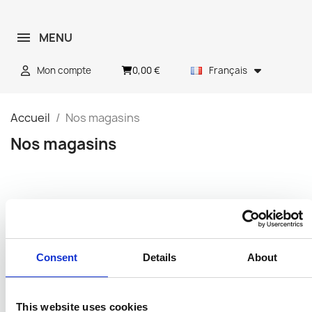
MENU
0,00 €
Mon compte
Français
Accueil
Nos magasins
Nos magasins
Contact:
Du lundi au vendredi, de
9h00 à 14h00
Consent
Details
About
Tel:
+48 696 438898
Bulletin
This website uses cookies