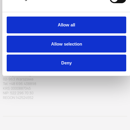
INFORMATIONS
Contact
Politique de confidentialité
Règlements
Résiliation du contrat
Allow all
ACDOCTOR CONTACT
Allow selection
E-mail:
contact@acdoctor.shop
Deny
Bridge Solutions Hub S.A.
ul. Zygmunta Vogla 2A
02-963 Warszawa
Tel. +48 696 438898
KRS 0000887045
NIP: 522 296 70 30
REGON 142524552