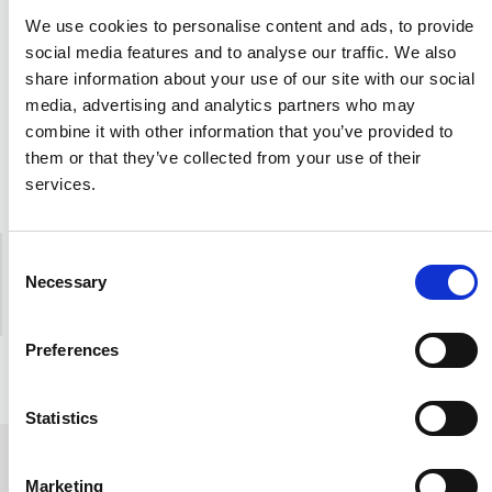
Veuillez saisir votre adresse e-mail pour vous abonner
à la newsletter.
We use cookies to personalise content and ads, to provide
social media features and to analyse our traffic. We also
S’abonner
share information about your use of our site with our social
Inscrivez-vous à la newsletter pour recevoir par e-
media, advertising and analytics partners who may
mail des informations commerciales et marketing de
combine it with other information that you’ve provided to
Bridge Solutions Hub S.A. concernant les promotions,
them or that they’ve collected from your use of their
les soldes et les nouveautés. Je confirme également
services.
que j'accepte la Politique de confidentialité.
politique
de confidentialité
.
Réseaux sociaux
Consent
Necessary
Selection
Preferences
Statistics
AC Doctor Shop
Marketing