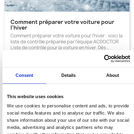
Comment préparer votre voiture pour
l'hiver
Comment préparer votre voiture pour l'hiver : voici la
liste de contrôle préparée par l'équipe ACDOCTOR
Liste de contrôle pour la voiture en hiver. Dès...
label
EN SAVOIR PLUS
A/C
Consent
Details
About
remove_red_eye
3096 views
This website uses cookies
We use cookies to personalise content and ads, to provide
social media features and to analyse our traffic. We also
Affichage 1-1 de 1 article(s)
share information about your use of our site with our social
media, advertising and analytics partners who may